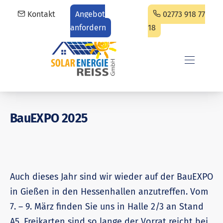
Kontakt
Angebot
02773 918 77
CLO
anfordern
18
Solarenergie REISS GmbH
NAVIGA
BauEXPO 2025
Auch dieses Jahr sind wir wieder auf der BauEXPO
in Gießen in den Hessenhallen anzutreffen. Vom
7. – 9. März finden Sie uns in Halle 2/3 an Stand
A5. Freikarten sind so lange der Vorrat reicht bei